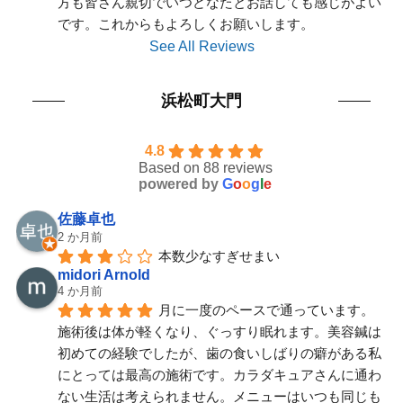
方も皆さん親切でいつどなたとお話しても感じがよい
です。これからもよろしくお願いします。
See All Reviews
浜松町大門
4.8
Based on 88 reviews
powered by
G
o
o
g
l
e
佐藤卓也
2 か月前
本数少なすぎせまい
midori Arnold
4 か月前
月に一度のペースで通っています。
施術後は体が軽くなり、ぐっすり眠れます。美容鍼は
初めての経験でしたが、歯の食いしばりの癖がある私
にとっては最高の施術です。カラダキュアさんに通わ
ない生活は考えられません。メニューはいつも同じも