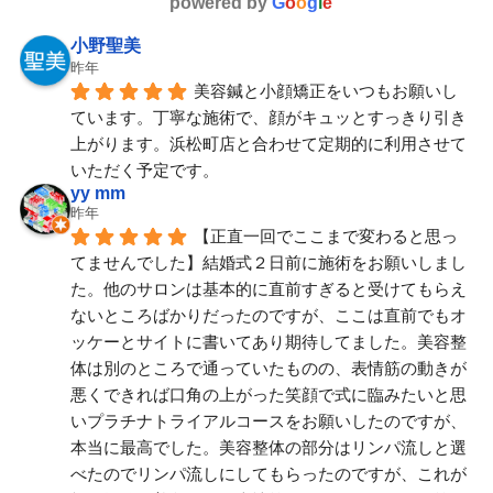
powered by
G
o
o
g
l
e
小野聖美
昨年
美容鍼と小顔矯正をいつもお願いし
ています。丁寧な施術で、顔がキュッとすっきり引き
上がります。浜松町店と合わせて定期的に利用させて
いただく予定です。
yy mm
昨年
【正直一回でここまで変わると思っ
てませんでした】結婚式２日前に施術をお願いしまし
た。他のサロンは基本的に直前すぎると受けてもらえ
ないところばかりだったのですが、ここは直前でもオ
ッケーとサイトに書いてあり期待してました。美容整
体は別のところで通っていたものの、表情筋の動きが
悪くできれば口角の上がった笑顔で式に臨みたいと思
いプラチナトライアルコースをお願いしたのですが、
本当に最高でした。美容整体の部分はリンパ流しと選
べたのでリンパ流しにしてもらったのですが、これが