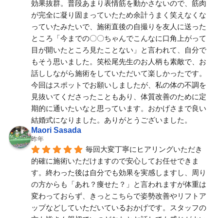
効果抜群。普段あまり表情筋を動かさないので、筋肉
が完全に凝り固まっていたため余計うまく笑えなくな
っていたみたいで、施術直後の自撮りを友人に送った
ところ「今までの〇〇ちゃんでこんなに口角上がって
目が開いたところ見たことない」と言われて、自分で
もそう思いました。笑松尾先生のお人柄も素敵で、お
話ししながら施術をしていただいて楽しかったです。
今回はスポットでお願いしましたが、私の体の不調を
見抜いてくださったこともあり、体質改善のために定
期的に通いたいなと思っています。おかげさまで良い
結婚式になりました。ありがとうございました。
Maori Sasada
昨年
毎回大変丁寧にヒアリングいただき
的確に施術いただけますので安心してお任せできま
す。終わった後は自分でも効果を実感しますし、周り
の方からも「あれ？痩せた？」と言われますが体重は
変わっておらず、きっとこちらで姿勢改善やリフトア
ップなどしていただいているおかげです。スタッフの