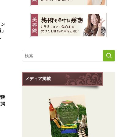
コン
選」
。
メディア掲載
渡院
に掲