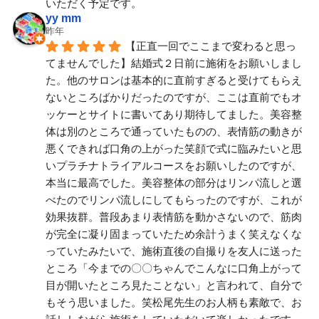
いただく予定です。
yy mm
昨年
【正直一回でここまで変わると思っ
てませんでした】結婚式２日前に施術をお願いしまし
た。他のサロンは基本的に直前すぎると受けてもらえ
ないところばかりだったのですが、ここは直前でもオ
ッケーとサイトに書いてあり期待してました。美容整
体は別のところで通っていたものの、表情筋の動きが
悪くできれば口角の上がった笑顔で式に臨みたいと思
いプラチナトライアルコースをお願いしたのですが、
本当に最高でした。美容整体の部分はリンパ流しと選
べたのでリンパ流しにしてもらったのですが、これが
効果抜群。普段あまり表情筋を動かさないので、筋肉
が完全に凝り固まっていたため余計うまく笑えなくな
っていたみたいで、施術直後の自撮りを友人に送った
ところ「今までの〇〇ちゃんでこんなに口角上がって
目が開いたところ見たことない」と言われて、自分で
もそう思いました。笑松尾先生のお人柄も素敵で、お