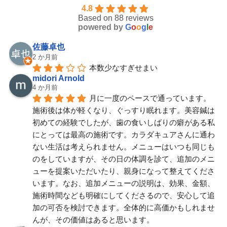
4.8
Based on 88 reviews
powered by
G
o
o
g
l
e
佐藤卓也
2 か月前
本数少なすぎせまい
midori Arnold
4 か月前
月に一度のペースで通っています。
施術後は体が軽くなり、ぐっすり眠れます。美容鍼は
初めての経験でしたが、歯の食いしばりの癖がある私
にとっては最高の施術です。カラダキュアさんに通わ
ない生活は考えられません。メニューはいつも同じも
のをしていますが、その日の体調を診て、追加のメニ
ューを提案いただいたり、親身になって整えてくださ
います。なお、追加メニューの説明は、効果、金額、
施術時間なども明確にしてくださるので、安心して追
加の可否を検討できます。全体的に高価かもしれませ
んが、その価値はあると思います。