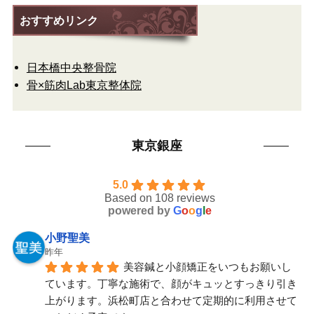
おすすめリンク
日本橋中央整骨院
骨×筋肉Lab東京整体院
東京銀座
5.0
Based on 108 reviews
powered by
G
o
o
g
l
e
小野聖美
昨年
美容鍼と小顔矯正をいつもお願いし
ています。丁寧な施術で、顔がキュッとすっきり引き
上がります。浜松町店と合わせて定期的に利用させて