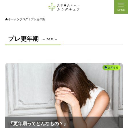
MENU
ホーム
ブログ
プレ更年期
プレ更年期
– tax –
お知らせ
『更年期ってどんなもの？』