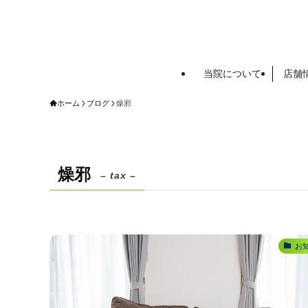
当院について
店舗
ホーム
ブログ
燥邪
燥邪
– tax –
お