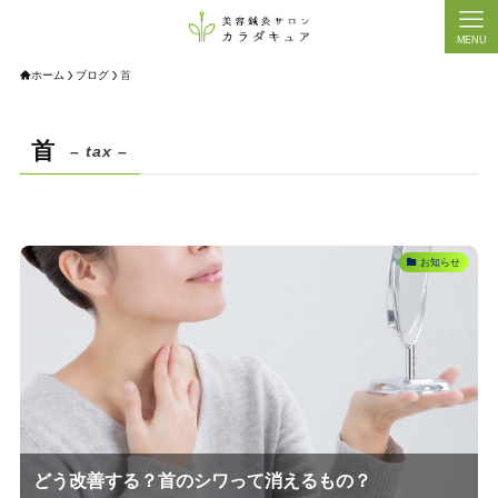
MENU
ホーム
ブログ
首
首
– tax –
お知らせ
どう改善する？首のシワって消えるもの？