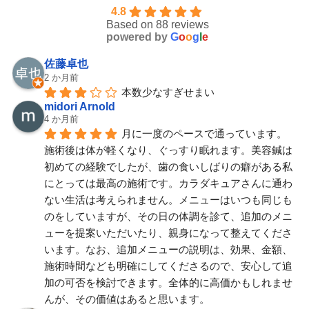
4.8
Based on 88 reviews
powered by
G
o
o
g
l
e
佐藤卓也
2 か月前
本数少なすぎせまい
midori Arnold
4 か月前
月に一度のペースで通っています。
施術後は体が軽くなり、ぐっすり眠れます。美容鍼は
初めての経験でしたが、歯の食いしばりの癖がある私
にとっては最高の施術です。カラダキュアさんに通わ
ない生活は考えられません。メニューはいつも同じも
のをしていますが、その日の体調を診て、追加のメニ
ューを提案いただいたり、親身になって整えてくださ
います。なお、追加メニューの説明は、効果、金額、
施術時間なども明確にしてくださるので、安心して追
加の可否を検討できます。全体的に高価かもしれませ
んが、その価値はあると思います。