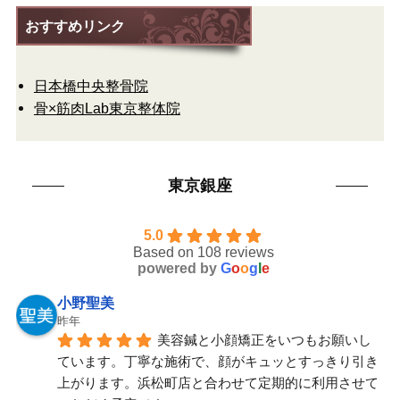
おすすめリンク
日本橋中央整骨院
骨×筋肉Lab東京整体院
東京銀座
5.0
Based on 108 reviews
powered by
G
o
o
g
l
e
小野聖美
昨年
美容鍼と小顔矯正をいつもお願いし
ています。丁寧な施術で、顔がキュッとすっきり引き
上がります。浜松町店と合わせて定期的に利用させて