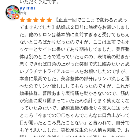
いただく予定です。
yy mm
昨年
【正直一回でここまで変わると思っ
てませんでした】結婚式２日前に施術をお願いしまし
た。他のサロンは基本的に直前すぎると受けてもらえ
ないところばかりだったのですが、ここは直前でもオ
ッケーとサイトに書いてあり期待してました。美容整
体は別のところで通っていたものの、表情筋の動きが
悪くできれば口角の上がった笑顔で式に臨みたいと思
いプラチナトライアルコースをお願いしたのですが、
本当に最高でした。美容整体の部分はリンパ流しと選
べたのでリンパ流しにしてもらったのですが、これが
効果抜群。普段あまり表情筋を動かさないので、筋肉
が完全に凝り固まっていたため余計うまく笑えなくな
っていたみたいで、施術直後の自撮りを友人に送った
ところ「今までの〇〇ちゃんでこんなに口角上がって
目が開いたところ見たことない」と言われて、自分で
もそう思いました。笑松尾先生のお人柄も素敵で、お