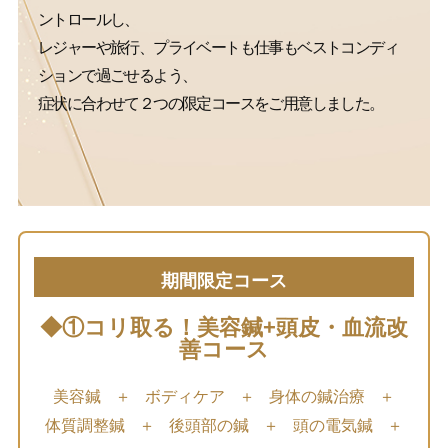
ントロールし、
レジャーや旅行、プライベートも仕事もベストコンディ
ションで過ごせるよう、
症状に合わせて２つの限定コースをご用意しました。
期間限定コース
◆①コリ取る！美容鍼+頭皮・血流改
善コース
美容鍼
＋
ボディケア
＋
身体の鍼治療
＋
体質調整鍼
＋
後頭部の鍼
＋
頭の電気鍼
＋