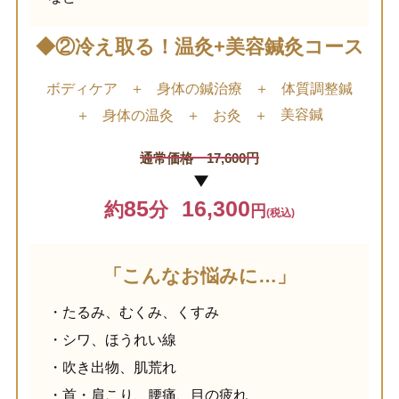
◆②冷え取る！温灸+美容鍼灸コース
ボディケア
＋
身体の鍼治療
＋
体質調整鍼
美容鍼
＋
身体の温灸
＋
お灸
＋
通常価格 17,600円
▶︎
85
16,300
約
分
円
(税込)
「こんなお悩みに…」
・たるみ、むくみ、くすみ
・シワ、ほうれい線
・吹き出物、肌荒れ
・首・肩こり、腰痛、目の疲れ