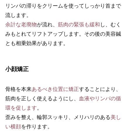
リンパの滞りをクリームを使ってしっかり首まで
流します。
余計な老廃物
が流れ、
筋肉の緊張も緩和
し、むく
みもとれてリフトアップします。その後の美容鍼
とも相乗効果があります。
小顔矯正
骨格を本来
あるべき位置に矯正
することにより、
筋肉を正しく使えるようにし、
血液やリンパの循
環を促します
。
歪みを整え、輪郭スッキリ、メリハリのある
美し
い横顔
を作ります。