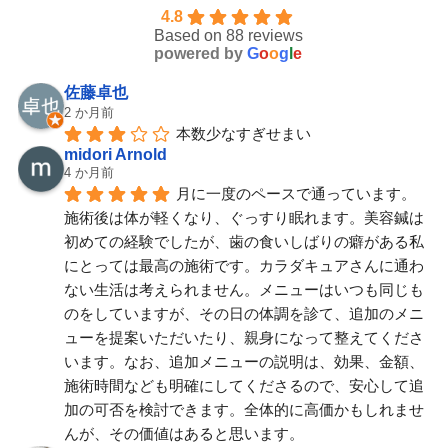
4.8
Based on 88 reviews
powered by
G
o
o
g
l
e
佐藤卓也
2 か月前
本数少なすぎせまい
midori Arnold
4 か月前
月に一度のペースで通っています。
施術後は体が軽くなり、ぐっすり眠れます。美容鍼は
初めての経験でしたが、歯の食いしばりの癖がある私
にとっては最高の施術です。カラダキュアさんに通わ
ない生活は考えられません。メニューはいつも同じも
のをしていますが、その日の体調を診て、追加のメニ
ューを提案いただいたり、親身になって整えてくださ
います。なお、追加メニューの説明は、効果、金額、
施術時間なども明確にしてくださるので、安心して追
加の可否を検討できます。全体的に高価かもしれませ
んが、その価値はあると思います。