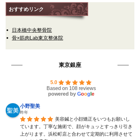
おすすめリンク
日本橋中央整骨院
骨×筋肉Lab東京整体院
東京銀座
5.0
Based on 108 reviews
powered by
G
o
o
g
l
e
小野聖美
昨年
美容鍼と小顔矯正をいつもお願いし
ています。丁寧な施術で、顔がキュッとすっきり引き
上がります。浜松町店と合わせて定期的に利用させて