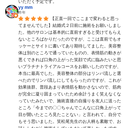
いただく予定です。
yy mm
昨年
【正直一回でここまで変わると思っ
てませんでした】結婚式２日前に施術をお願いしまし
た。他のサロンは基本的に直前すぎると受けてもらえ
ないところばかりだったのですが、ここは直前でもオ
ッケーとサイトに書いてあり期待してました。美容整
体は別のところで通っていたものの、表情筋の動きが
悪くできれば口角の上がった笑顔で式に臨みたいと思
いプラチナトライアルコースをお願いしたのですが、
本当に最高でした。美容整体の部分はリンパ流しと選
べたのでリンパ流しにしてもらったのですが、これが
効果抜群。普段あまり表情筋を動かさないので、筋肉
が完全に凝り固まっていたため余計うまく笑えなくな
っていたみたいで、施術直後の自撮りを友人に送った
ところ「今までの〇〇ちゃんでこんなに口角上がって
目が開いたところ見たことない」と言われて、自分で
もそう思いました。笑松尾先生のお人柄も素敵で、お