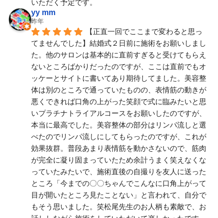
いただく予定です。
yy mm
昨年
【正直一回でここまで変わると思っ
てませんでした】結婚式２日前に施術をお願いしまし
た。他のサロンは基本的に直前すぎると受けてもらえ
ないところばかりだったのですが、ここは直前でもオ
ッケーとサイトに書いてあり期待してました。美容整
体は別のところで通っていたものの、表情筋の動きが
悪くできれば口角の上がった笑顔で式に臨みたいと思
いプラチナトライアルコースをお願いしたのですが、
本当に最高でした。美容整体の部分はリンパ流しと選
べたのでリンパ流しにしてもらったのですが、これが
効果抜群。普段あまり表情筋を動かさないので、筋肉
が完全に凝り固まっていたため余計うまく笑えなくな
っていたみたいで、施術直後の自撮りを友人に送った
ところ「今までの〇〇ちゃんでこんなに口角上がって
目が開いたところ見たことない」と言われて、自分で
もそう思いました。笑松尾先生のお人柄も素敵で、お