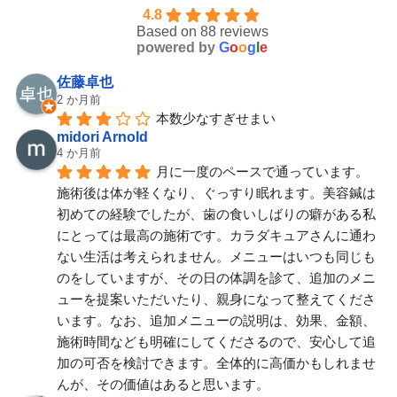
4.8
Based on 88 reviews
powered by
G
o
o
g
l
e
佐藤卓也
2 か月前
本数少なすぎせまい
midori Arnold
4 か月前
月に一度のペースで通っています。
施術後は体が軽くなり、ぐっすり眠れます。美容鍼は
初めての経験でしたが、歯の食いしばりの癖がある私
にとっては最高の施術です。カラダキュアさんに通わ
ない生活は考えられません。メニューはいつも同じも
のをしていますが、その日の体調を診て、追加のメニ
ューを提案いただいたり、親身になって整えてくださ
います。なお、追加メニューの説明は、効果、金額、
施術時間なども明確にしてくださるので、安心して追
加の可否を検討できます。全体的に高価かもしれませ
んが、その価値はあると思います。