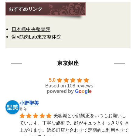
おすすめリンク
日本橋中央整骨院
骨×筋肉Lab東京整体院
東京銀座
5.0
Based on 108 reviews
powered by
G
o
o
g
l
e
小野聖美
昨年
美容鍼と小顔矯正をいつもお願いし
ています。丁寧な施術で、顔がキュッとすっきり引き
上がります。浜松町店と合わせて定期的に利用させて