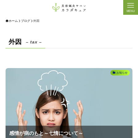
MENU
ホーム
ブログ
外因
外因
– tax –
お知らせ
感情が病のもと～七情について～