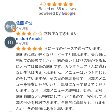
4.8
Based on 88 reviews
powered by
G
o
o
g
l
e
佐藤卓也
2 か月前
本数少なすぎせまい
midori Arnold
4 か月前
月に一度のペースで通っています。
施術後は体が軽くなり、ぐっすり眠れます。美容鍼は
初めての経験でしたが、歯の食いしばりの癖がある私
にとっては最高の施術です。カラダキュアさんに通わ
ない生活は考えられません。メニューはいつも同じも
のをしていますが、その日の体調を診て、追加のメニ
ューを提案いただいたり、親身になって整えてくださ
います。なお、追加メニューの説明は、効果、金額、
施術時間なども明確にしてくださるので、安心して追
加の可否を検討できます。全体的に高価かもしれませ
んが、その価値はあると思います。