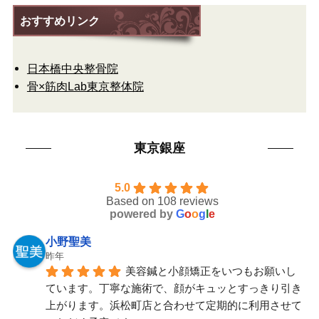
おすすめリンク
日本橋中央整骨院
骨×筋肉Lab東京整体院
東京銀座
5.0
Based on 108 reviews
powered by
G
o
o
g
l
e
小野聖美
昨年
美容鍼と小顔矯正をいつもお願いし
ています。丁寧な施術で、顔がキュッとすっきり引き
上がります。浜松町店と合わせて定期的に利用させて