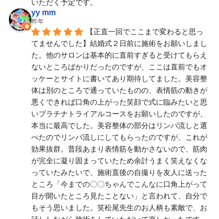
いただく予定です。
yy mm
昨年
【正直一回でここまで変わると思っ
てませんでした】結婚式２日前に施術をお願いしまし
た。他のサロンは基本的に直前すぎると受けてもらえ
ないところばかりだったのですが、ここは直前でもオ
ッケーとサイトに書いてあり期待してました。美容整
体は別のところで通っていたものの、表情筋の動きが
悪くできれば口角の上がった笑顔で式に臨みたいと思
いプラチナトライアルコースをお願いしたのですが、
本当に最高でした。美容整体の部分はリンパ流しと選
べたのでリンパ流しにしてもらったのですが、これが
効果抜群。普段あまり表情筋を動かさないので、筋肉
が完全に凝り固まっていたため余計うまく笑えなくな
っていたみたいで、施術直後の自撮りを友人に送った
ところ「今までの〇〇ちゃんでこんなに口角上がって
目が開いたところ見たことない」と言われて、自分で
もそう思いました。笑松尾先生のお人柄も素敵で、お