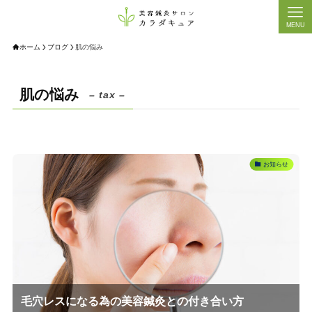
MENU
ホーム
ブログ
肌の悩み
肌の悩み
– tax –
お知らせ
毛穴レスになる為の美容鍼灸との付き合い方