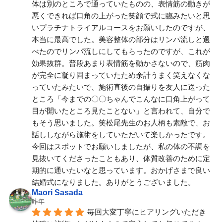
体は別のところで通っていたものの、表情筋の動きが
悪くできれば口角の上がった笑顔で式に臨みたいと思
いプラチナトライアルコースをお願いしたのですが、
本当に最高でした。美容整体の部分はリンパ流しと選
べたのでリンパ流しにしてもらったのですが、これが
効果抜群。普段あまり表情筋を動かさないので、筋肉
が完全に凝り固まっていたため余計うまく笑えなくな
っていたみたいで、施術直後の自撮りを友人に送った
ところ「今までの〇〇ちゃんでこんなに口角上がって
目が開いたところ見たことない」と言われて、自分で
もそう思いました。笑松尾先生のお人柄も素敵で、お
話ししながら施術をしていただいて楽しかったです。
今回はスポットでお願いしましたが、私の体の不調を
見抜いてくださったこともあり、体質改善のために定
期的に通いたいなと思っています。おかげさまで良い
結婚式になりました。ありがとうございました。
Maori Sasada
昨年
毎回大変丁寧にヒアリングいただき