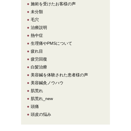
●
施術を受けたお客様の声
●
未分類
●
毛穴
●
治療説明
●
熱中症
●
生理痛やPMSについて
●
疲れ目
●
疲労回復
●
白髪治療
●
美容鍼を体験された患者様の声
●
美容鍼灸ノウハウ
●
肌荒れ
●
肌荒れ_new
●
頭痛
●
頭皮の悩み