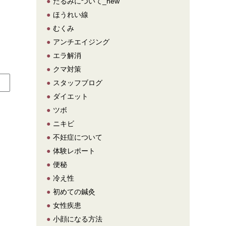
●
たるみについて_new
●
ほうれい線
●
むくみ
●
アンチエイジング
●
エラ解消
●
クマ対策
●
スタッフブログ
●
ダイエット
●
ツボ
●
ニキビ
●
不妊症について
●
体験レポート
●
便秘
●
冷え性
●
初めての鍼灸
●
女性疾患
●
小顔になる方法