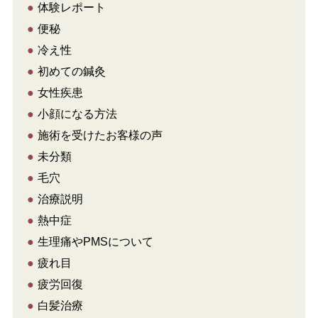
●
体験レポート
●
便秘
●
冷え性
●
初めての鍼灸
●
女性疾患
●
小顔になる方法
●
施術を受けたお客様の声
●
未分類
●
毛穴
●
治療説明
●
熱中症
●
生理痛やPMSについて
●
疲れ目
●
疲労回復
●
白髪治療