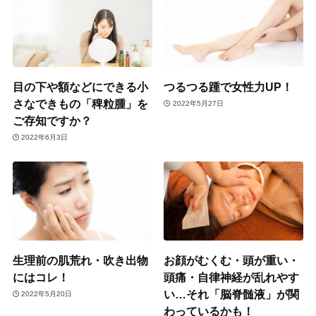
目の下や額などにできる小
つるつる踵で女性力UP！
さなできもの「稗粒腫」を
2022年5月27日
ご存知ですか？
2022年6月3日
生理前の肌荒れ・吹き出物
お顔がむくむ・頭が重い・
にはコレ！
頭痛・自律神経が乱れやす
い…それ「脳脊髄液」が関
2022年5月20日
わっているかも！