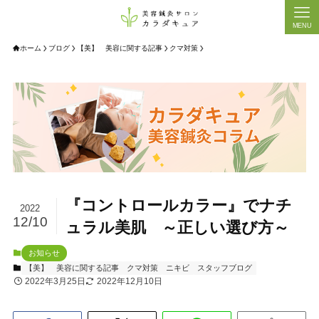
MENU
ホーム
ブログ
【美】 美容に関する記事
クマ対策
『コントロールカラー』でナチ
2022
12/10
ュラル美肌 ～正しい選び方～
お知らせ
【美】 美容に関する記事
クマ対策
ニキビ
スタッフブログ
2022年3月25日
2022年12月10日