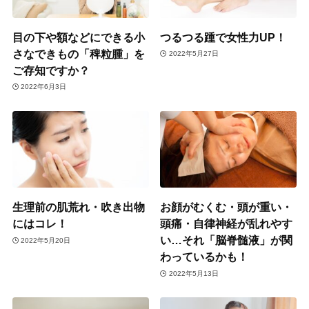
目の下や額などにできる小
つるつる踵で女性力UP！
さなできもの「稗粒腫」を
2022年5月27日
ご存知ですか？
2022年6月3日
生理前の肌荒れ・吹き出物
お顔がむくむ・頭が重い・
にはコレ！
頭痛・自律神経が乱れやす
い…それ「脳脊髄液」が関
2022年5月20日
わっているかも！
2022年5月13日