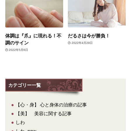
体調は『爪』に現れる！不
だるさは今が勝負！
調のサイン
2022年4月29日
2022年5月6日
カテゴリー一覧
●
【心・身】 心と身体の治療の記事
●
【美】 美容に関する記事
●
しわ
●
しわ_new