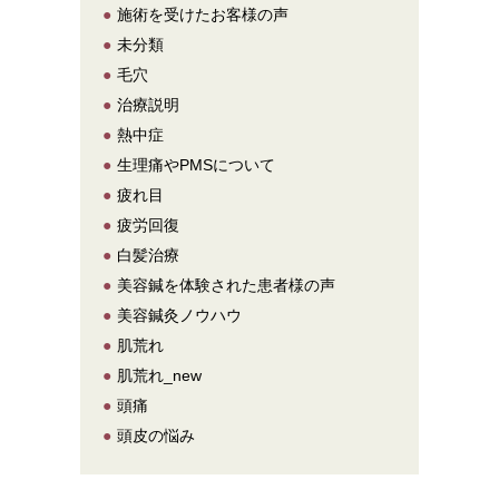
●
施術を受けたお客様の声
●
未分類
●
毛穴
●
治療説明
●
熱中症
●
生理痛やPMSについて
●
疲れ目
●
疲労回復
●
白髪治療
●
美容鍼を体験された患者様の声
●
美容鍼灸ノウハウ
●
肌荒れ
●
肌荒れ_new
●
頭痛
●
頭皮の悩み