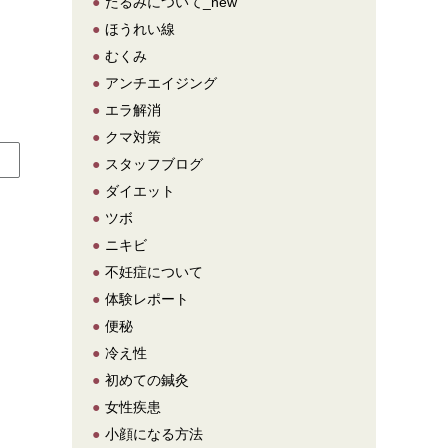
●
たるみについて_new
●
ほうれい線
●
むくみ
●
アンチエイジング
●
エラ解消
●
クマ対策
●
スタッフブログ
●
ダイエット
●
ツボ
●
ニキビ
●
不妊症について
●
体験レポート
●
便秘
●
冷え性
●
初めての鍼灸
●
女性疾患
●
小顔になる方法